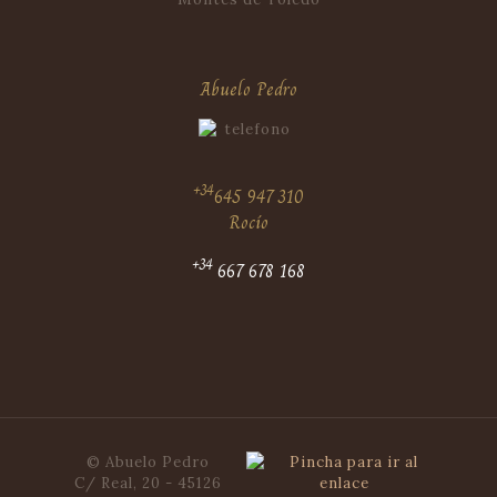
Abuelo Pedro
+34
645 947 310
Rocío
+34
667 678 168
© Abuelo Pedro
C/ Real, 20 - 45126